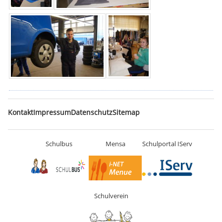
Navigation
Kontakt
Impressum
Datenschutz
Sitemap
überspringen
Schulbus
Mensa
Schulportal IServ
Schulverein